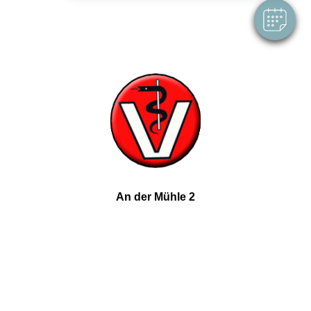
An der Mühle 2
06792 Sandersdorf-Brehna
Tel.: 03493-822119
Termin buchen