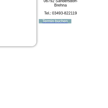
06792 Sandersdorf-
Brehna
Tel.: 03493-822119
Termin buchen