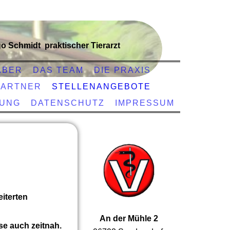
go Schmidt praktischer Tierarzt
ABER
DAS TEAM
DIE PRAXIS
PARTNER
STELLENANGEBOTE
HUNG
DATENSCHUTZ
IMPRESSUM
iterten
An der Mühle 2
se auch zeitnah.