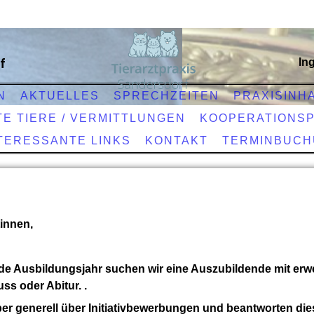
f
In
N
AKTUELLES
SPRECHZEITEN
PRAXISINH
E TIERE / VERMITTLUNGEN
KOOPERATIONS
TERESSANTE LINKS
KONTAKT
TERMINBUC
tinnen,
 Ausbildungsjahr suchen wir eine Auszubildende mit erwe
ss oder Abitur. .
ber generell über Initiativbewerbungen und beantworten die