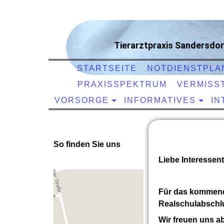
Tierarztpraxis Sandersdor
STARTSEITE
NOTDIENSTPLA
PRAXISSPEKTRUM
VERMISST
VORSORGE
INFORMATIVES
IN
So finden Sie uns
Liebe Interessen
Für das kommende
Realschulabschlu
Wir freuen uns a